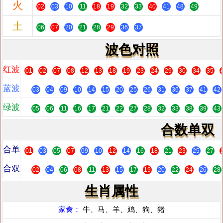
火
02
03
10
11
18
19
32
33
40
41
48
49
土
06
07
20
21
28
29
36
37
波色对照
红波
01
02
07
08
12
13
18
19
23
24
29
30
34
35
蓝波
03
04
09
10
14
15
20
25
26
31
36
37
41
42
绿波
05
06
11
16
17
21
22
27
28
32
33
38
39
43
合数单双
合单
01
03
05
07
09
10
12
14
16
18
21
23
25
27
合双
02
04
06
08
11
13
15
17
19
20
22
24
26
28
生肖属性
家禽：
牛、马、羊、鸡、狗、猪