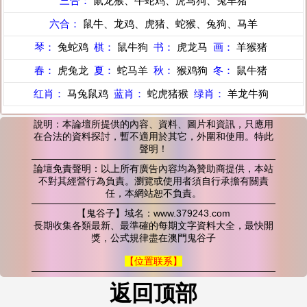
三合：
鼠龙猴、牛蛇鸡、虎马狗、兔羊猪
六合：
鼠牛、龙鸡、虎猪、蛇猴、兔狗、马羊
琴：
兔蛇鸡
棋：
鼠牛狗
书：
虎龙马
画：
羊猴猪
春：
虎兔龙
夏：
蛇马羊
秋：
猴鸡狗
冬：
鼠牛猪
红肖：
马兔鼠鸡
蓝肖：
蛇虎猪猴
绿肖：
羊龙牛狗
說明：本論壇所提供的內容、資料、圖片和資訊，只應用
在合法的資料探討，暫不適用於其它，外圍和使用。特此
聲明！
論壇免責聲明：以上所有廣告內容均為贊助商提供，本站
不對其經營行為負責。瀏覽或使用者須自行承擔有關責
任，本網站恕不負責。
【鬼谷子】域名：www.379243.com
長期收集各類最新、最準確的每期文字資料大全，最快開
獎，公式規律盡在澳門鬼谷子
【位置联系】
返回顶部