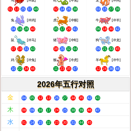
马
[冲鼠]
蛇
[冲兔]
龙
[冲狗]
01
13
25
37
49
02
14
26
38
03
15
27
39
兔
[冲鸡]
虎
[冲猴]
牛
[冲羊]
04
16
28
40
05
17
29
41
06
18
30
42
鼠
[冲马]
猪
[冲蛇]
狗
[冲龙]
07
19
31
43
08
20
32
44
09
21
33
45
鸡
[冲兔]
猴
[冲虎]
羊
[冲牛]
10
22
34
46
11
23
35
47
12
24
36
48
2026年五行对照
金
04
05
12
13
26
27
34
35
42
43
木
08
09
16
17
24
25
38
39
46
47
水
01
14
15
22
23
30
31
44
45