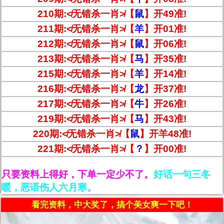
210期:≮无错杀一肖≯【
鼠
】开
49
准!
211期:≮无错杀一肖≯【
羊
】开
01
准!
212期:≮无错杀一肖≯【
鼠
】开
06
准!
213期:≮无错杀一肖≯【
马
】开
35
准!
215期:≮无错杀一肖≯【
羊
】开
14
准!
216期:≮无错杀一肖≯【
龙
】开
37
准!
217期:≮无错杀一肖≯【
牛
】开
26
准!
219期:≮无错杀一肖≯【
马
】开
43
准!
220期:≮无错杀一肖≯【
鼠
】开
羊48
准!
221期:≮无错杀一肖≯【
？
】开
00
准!
只要资料上得好，下单一定少不了。
好话一句三冬
暖，恶语伤人六月寒。
看完资料，中大奖了，搞个美女爽一下吧！