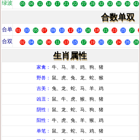
绿波
05
06
11
16
17
21
22
27
28
32
33
38
39
43
合数单双
合单
01
03
05
07
09
10
12
14
16
18
21
23
25
27
合双
02
04
06
08
11
13
15
17
19
20
22
24
26
28
生肖属性
家禽：
牛、马、羊、鸡、狗、猪
野兽：
鼠、虎、兔、龙、蛇、猴
吉美：
兔、龙、蛇、马、羊、鸡
凶丑：
鼠、牛、虎、猴、狗、猪
阴性：
鼠、龙、蛇、马、狗、猪
阳性：
牛、虎、兔、羊、猴、鸡
单笔：
鼠、龙、蛇、马、鸡、猪