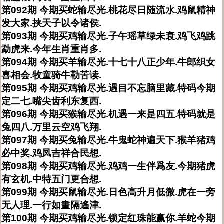
第092期 今期买蛇输尽光.桃花尽日随流水.鸡鼠精神
发大家.挟天子以令诸侯.
第093期 今期买鸡输尽光.子午瑶草绿未衰.鸡飞鸡跳
勐虎来.今年生肖重肖多.
第094期 今期买羊输尽光.十七十八正少年.牛郎织女
喜相会.牧童骑牛勒苦读.
第095期 今期买鸡输尽光.遇目不忘脑里藏.特码今期
定二七.嘴尖齿利东复西.
第096期 今期买猴输尽光.机遇一来是四五.特码就是
兔四八.万里云空鸡飞翔.
第097期 今期买兔输尽光.牛鬼蛇神遍天下.猴羊猪鸡
必中奖.鸡凤吉祥合民想.
第098期 今期买鸡输尽光.鸡鸡一生伴爲友.今期猪虎
有玄机.中特五门更合想.
第099期 今期买鼠输尽光.日色高升月低微.虎在一旁
无人理.一行如畫隔遙津.
第100期 今期买鸡输尽光.锁定红珠能赢你.羊蛇今期