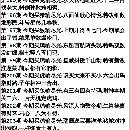
第195期 今期买兔输尽光.欢天喜地红红火.十二生肖
找老大.树倒孙散难相聚.
第196期 今期买猪输尽光.八面仙歌心情悦.特攻细数
发彩民.斗转星移几春秋.
第197期 今期买猴输尽光.上期开得四七门.今期鼠会
出了错.结果单数爆冷门.
第198期 今期买鸡输尽光.东船西航两头现.特码双数
发红绿.横七竖八五门码.
第199期 今期买鸡输尽光.扬威抖擞千山动.特有新改
注意柒.前后都有它的影.
第200期 今期买虎输尽光.该买大来不买小.六合出码
指财路.子午相冲三合出.
第201期 今期买兔输尽光.有三有四有特码.财神本期
关二六.一片天机定虎鸡.
第202期 今期买鸡输尽光.风流人物数今期.生肖笑言
有财来.君心三八为石得.
第203期 今期买鸡输尽光.瑞鹿送宝喜洋洋.猪蛇对冲
出特码.一杆细看十有九.