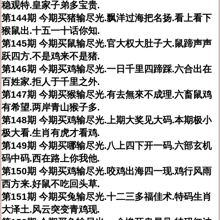
稳观特.皇家子弟多宝贵.
第144期 今期买猪输尽光.飘洋过海把名扬.看上看下
猴鼠出.十五一十话你知.
第145期 今期买鼠输尽光.官大权大肚子大.鼠蹄声声
跃四方.不是鸡来不是猪.
第146期 今期买鸡输尽光.一日千里四蹄踩.六合出在
百姓家.拒人于千里之外.
第147期 今期买猴输尽光.有去無來不成理.六畜鼠鸡
有希望.两岸青山猴子多.
第148期 今期买鸡输尽光.上期大奖见大码.本期极小
极大看.生肖有虎才看鸡.
第149期 今期买哪输尽光.八上四下开一码.六部玄机
码中码.西在路上你我他.
第150期 今期买鸡输尽光.咬鸡出海四一现.鸡行风雨
西方来.好鼠不吃回头草.
第151期 今期买兔输尽光.十二三多福佳术.特码生肖
大泽土.风云突变青鸡现.