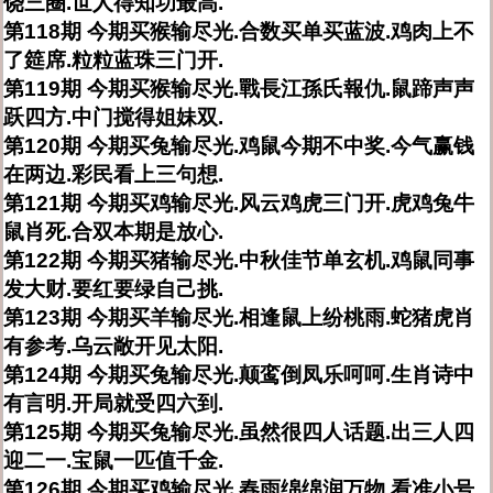
饶三圈.世人得知功最高.
第118期 今期买猴输尽光.合数买单买蓝波.鸡肉上不
了筵席.粒粒蓝珠三门开.
第119期 今期买猴输尽光.戰長江孫氏報仇.鼠蹄声声
跃四方.中门搅得姐妹双.
第120期 今期买兔输尽光.鸡鼠今期不中奖.今气赢钱
在两边.彩民看上三句想.
第121期 今期买鸡输尽光.风云鸡虎三门开.虎鸡兔牛
鼠肖死.合双本期是放心.
第122期 今期买猪输尽光.中秋佳节单玄机.鸡鼠同事
发大财.要红要绿自己挑.
第123期 今期买羊输尽光.相逢鼠上纷桃雨.蛇猪虎肖
有参考.乌云敞开见太阳.
第124期 今期买兔输尽光.颠鸾倒凤乐呵呵.生肖诗中
有言明.开局就受四六到.
第125期 今期买兔输尽光.虽然很四人话题.出三人四
迎二一.宝鼠一匹值千金.
第126期 今期买鸡输尽光.春雨绵绵润万物.看准小号