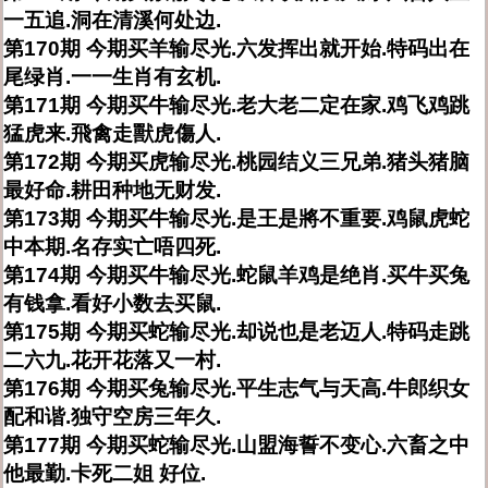
一五追.洞在清溪何处边.
第170期 今期买羊输尽光.六发挥出就开始.特码出在
尾绿肖.一一生肖有玄机.
第171期 今期买牛输尽光.老大老二定在家.鸡飞鸡跳
猛虎来.飛禽走獸虎傷人.
第172期 今期买虎输尽光.桃园结义三兄弟.猪头猪脑
最好命.耕田种地无财发.
第173期 今期买牛输尽光.是王是將不重要.鸡鼠虎蛇
中本期.名存实亡唔四死.
第174期 今期买牛输尽光.蛇鼠羊鸡是绝肖.买牛买兔
有钱拿.看好小数去买鼠.
第175期 今期买蛇输尽光.却说也是老迈人.特码走跳
二六九.花开花落又一村.
第176期 今期买兔输尽光.平生志气与天高.牛郎织女
配和谐.独守空房三年久.
第177期 今期买蛇输尽光.山盟海誓不变心.六畜之中
他最勤.卡死二姐 好位.