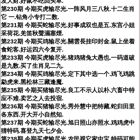
发大财.好鼠不吃回头草.
第230期 今期买虎输尽光.一阵风月三八秋.十二生肖
它 一.钻角小专打二数.
第231期 今期买蛇输尽光.好事成双也是五.东宫小姐
采荷花.羌笛秋聲濕塞煙.
第232期 今期买鸡输尽光.關雲長挂印封金.鼠上坐着
食蛇客.好运四六今复开.
第233期 今期买虎输尽光.猪鸡猪兔大愚也.一码道破
是九数.买了生肖见二九.
第234期 今期买鸡输尽光.定下其中选一个.鸡飞鸡跳
勐虎来.黑松林三藏逢魔.
第235期 今期买猪输尽光.良工不示人以朴.六畜中特
应不难.卖艺之人去投宿.
第236期 今期买猪输尽光.秀外慧中把特藏.蛇归田里
各东西.开大开小自然知.
第237期 今期买蛇输尽光.旭日照山亦照水.鸡鸡虎中
猜特码.喜登九天七夕会.
第238期 今期买虎输尽光.农民视它家中宝.特码可能