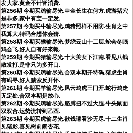
发大家.黄金不计皆消费.
第256期 今期买鸡输尽光.申金长生在何方.虎游猪穴
是非多.家中有宝一定发.
第257期 今期买牛输尽光.鸡猪照样不用防.生肖之中
我算大.特码合想你会猜.
第258期 今期买猴输尽光.梦绕云山十二层.蛇会冬眠
鸡会飞.好人自有好來報.
第259期 今期买猪输尽光.十大美女下江南.看见八钱
散发打.是非只为多开口.
第260期 今期买鸡输尽光.合双本期开特码.猪虎生肖
有码寻.好人贼索反开怀.
第261期 今期买羊输尽光.风云鸡虎三门开.蛇行鸡走
无定处.合双本期是放心.
第262期 今期买鸡输尽光.胳膊扭不过大腿.牛头鼠面
双双合.运势流转到乙酉.
第263期 今期买虎输尽光.欲钱请看沙无尽.十二生肖
见猪影.喜见树前闹杏花.