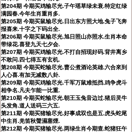
第204期 今期买鸡输尽光.子午瑶草绿未衰.特定红绿
满园春.今年生肖重肖多.
第205期 今期买鼠输尽光.日出东方照大地.兔子飞奔
报喜来.十字之下码出全.
第206期 今期买鼠输尽光.旭日照山亦照水.生肖本命
带绿花.喜登九天七夕会.
第207期 今期买鸡输尽光.不打自招现好码.背井离乡
不敢问.四七得五有玄机.
第208期 今期买蛇输尽光.曹公煮酒论英雄.六合來到
人心喜.有加无减数八卦.
第209期 今期买鸡输尽光.千军万鼠难抵挡.鸡争虎斗
相争名.凡夫乍能一比重.
第210期 今期买蛇输尽光.朝王玉兔音边过.猪后灵牛
头发角.道人送码三六五.
第211期 今期买猪输尽光.好事成双也是五.虎头蛇尾
中生肖.羌笛秋聲濕塞煙.
第212期 今期买猪输尽光.两绿生肖今期查.蛇猪狂午