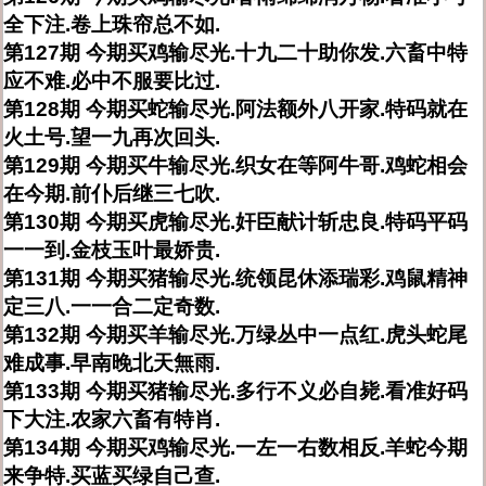
全下注.卷上珠帘总不如.
第127期 今期买鸡输尽光.十九二十助你发.六畜中特
应不难.必中不服要比过.
第128期 今期买蛇输尽光.阿法额外八开家.特码就在
火土号.望一九再次回头.
第129期 今期买牛输尽光.织女在等阿牛哥.鸡蛇相会
在今期.前仆后继三七吹.
第130期 今期买虎输尽光.奸臣献计斩忠良.特码平码
一一到.金枝玉叶最娇贵.
第131期 今期买猪输尽光.统领昆休添瑞彩.鸡鼠精神
定三八.一一合二定奇数.
第132期 今期买羊输尽光.万绿丛中一点红.虎头蛇尾
难成事.早南晚北天無雨.
第133期 今期买猪输尽光.多行不义必自毙.看准好码
下大注.农家六畜有特肖.
第134期 今期买鸡输尽光.一左一右数相反.羊蛇今期
来争特.买蓝买绿自己查.