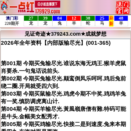
见证奇迹★379243.com★成就梦想
2026年全年资料【内部版输尽光】(001-365)
第001期 今期买兔输尽光.谁说东海无鸡王.猴羊虎鼠
肖要杀.一句鬼话说前头.
第002期 今期买兔输尽光.颠鸾倒凤乐呵呵.鸡后兔前
绕二圈.开局就受四六到.
第003期 今期买鼠输尽光.鸡虎今期不中奖.鸡鸡羊兔
有一奖.慎防调虎离山计.
第004期 今期买羊输尽光.黃風嶺唐僧有難.特码可能
是牛头.金幅美女配秀才.
第005期 今期买鸡输尽光.快接二是到速度.兔来本期