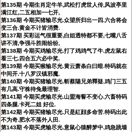
第135期 今期生肖定牛羊,武松打虎世人传,风波亭里
满江红,二五相加一七开,
第136期 今期买猪输尽光.众望所归出一四.六合将会
变三合.黄金不计皆消费.
第137期 买彩运气很重要,白姐透特都不要,七嘴八舌
讲不清,争强斗胜闹纷纷,
第138期 今期买鸡输尽光.打了鸡鸡气了牛.虎左鼠右
看三七.四合五六必中奖.
第139期 今期买猴输尽光.黄云萧条白曰暗.特码就在
中间开.十八罗汉镇邪魔.
第140期 今期买猪输尽光.斬蔡陽兄弟釋疑.鸡门三五
有几高.守株待兔最理智.
第141期 今期买虎输尽光.山盟海誓不变心.六畜特码
四条腿.卡死二姐 好位.
第142期 今期买猪输尽光.只是紅顔多命苦.特码出此
不为奇.肥水不落外人田.
第143期 今期买虎输尽光.意鼠心猿醉梦中.鸡急跳墙