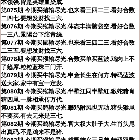
本领强.皆是英雄血染成.
第075期 今期买猪输尽光.也来看三四二三.看好合数
二四七.要想发财找三六.
第076期 今期买猴输尽光.体态丰满脑袋空.看好合数
一三八.景陽台下绾青絲.
第077期 今期买鼠输尽光.也来看三四二三.看好合数
二三五.要想发财找三六.
第078期 今期买猴输尽光.合数买单买蓝波.鸡肉上不
了筵席.粒粒蓝珠三门开.
第079期 今期买牛输尽光.申金长生在何方.特码蓝波
送大家.家中有宝一定发.
第080期 今期买猴输尽光.半壁江同半壁紅.猴蛇猪肖
猜四尾.一脉相承传万代.
第081期 今期买鸡输尽光.攀鸡附凤也无功.猪头猴尾
不要买.有去无来是三七.
第082期 今期买鸡输尽光.官大权大肚子大.生肖头尾
出真码.不是鸡来不是猪.