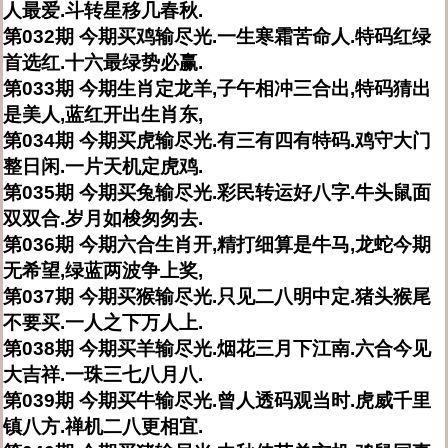
人最爱.斗转星移几春秋.
第032期 今期买鸡输尽光.一生寒霜苦命人.特码红绿
首选红.十六最绿势必赢.
第033期 今期生肖定龙羊,子午相冲三合出,特码猜出
是美人,蓝红开出生肖东,
第034期 今期买虎输尽光.有三有四有特码.鸡守大门
整日闲.一片天机定虎鸡.
第035期 今期买兔输尽光.彩民转运好八字.牛头鼠面
双双合.岁月如梭匆匆去.
第036期 今期六合生肖开,精打细算是牛马,龙蛇今期
无希望,绿蓝两波争上奖,
第037期 今期买猴输尽光.只见二八明中定.猪头猴尾
不要买.一人之下万人上.
第038期 今期买羊输尽光.烟花三月下江南.六合今见
大吉祥.一珠三七八月八.
第039期 今期买牛输尽光.曾人透码观当时.虎威千里
镇八方.禅机二八更相宜.